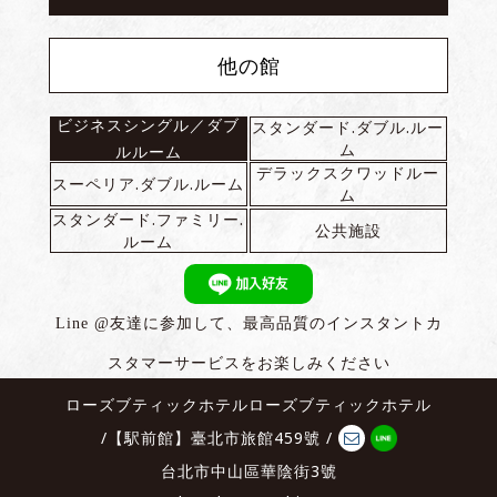
他の館
ビジネスシングル／ダブ
スタンダード.ダブル.ルー
ム
ルルーム
デラックスクワッドルー
スーペリア.ダブル.ルーム
ム
スタンダード.ファミリー.
公共施設
ルーム
Line @友達に参加して、最高品質のインスタントカ
スタマーサービスをお楽しみください
ローズブティックホテルローズブティックホテル
/
【駅前館】臺北市旅館459號
/
台北市中山區華陰街3號