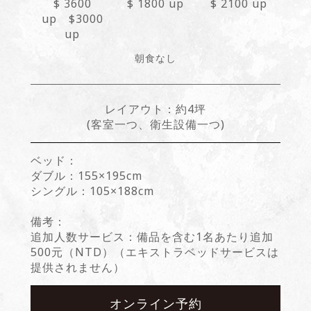
$ 3600
$ 1800 up
$ 2100 up
up $3000
up
朝食なし
レイアウト：
約4坪
(客室一つ、衛生設備一つ)
ベッド：
ダブル：155×195cm
シングル：105×188cm
備考：
追加人数サービス：備品を含む1名あたり追加
500元（NTD）（エキストラベッドサービスは
提供されません）
オンライン予約