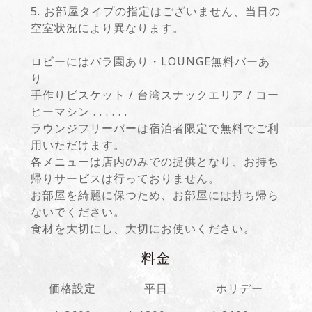
5. お部屋タイプの指定はございません、当日の
空室状況により異なります。
ロビーにはバラ園あり・LOUNGE無料バーあ
り
手作りビスケット / 台湾スナックエリア / コー
ヒーマシン . . . . . .
ラウンジフリーバーは宿泊者限定で無料でご利
用いただけます。
各メニューは店内のみでの提供となり、お持ち
帰りサービスは行っておりません。
お部屋を綺麗に保つため、お部屋には持ち帰ら
ないでください。
食材を大切にし、大切にお使いください。
料金
価格設定
平日
ホリデー