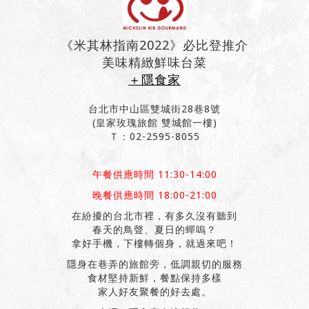
《米其林指南2022》必比登推介
美味精緻鮮味台菜
＋隱食家
台北市中山區雙城街28巷8號
(皇家玫瑰旅館 雙城館一樓)
Ｔ：02-2595-8055
午餐供應時間 11:30-14:00
晚餐供應時間 18:00-21:00
在紛擾的台北市裡，有多久沒有聽到
春天的鳥聲、夏日的蟬嗚？
拿好手機，下樓轉個身，就過來吧！
隱身在巷弄的旅館旁，低調親切的服務
食材堅持新鮮，餐點保持多樣
家人好友聚餐的好去處。