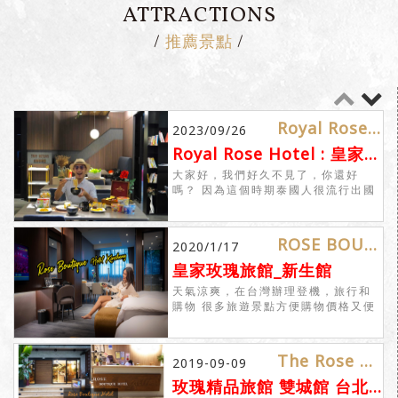
ATTRACTIONS
推薦景點
/
/
Royal Rose Hotel : พักสบายใจกลางไทเป 【Oneเดย์】
2023/09/26
Royal Rose Hotel : 皇家玫瑰旅館新生館 台北住宿推薦
大家好，我們好久不見了，你還好
嗎？ 因為這個時期泰國人很流行出國
旅行，許多人名單上的其中一個國家
是台灣。一個靠近旅遊景點...
ROSE BOUTIQUE HOTEL XINSHENG
2020/1/17
皇家玫瑰旅館_新生館
天氣涼爽，在台灣辦理登機，旅行和
購物 很多旅遊景點方便購物價格又便
宜 今天，我要介紹一家位於台北市中
心的三星級豪華酒店。 便捷的交通，
靠近空中火車站和旅遊景點。玫瑰精
The Rose Boutique Hotel Shuangcheng
2019-09-09
品旅館 新生館
玫瑰精品旅館 雙城館 台北住宿推薦 精品客房(菁英房Elite Room)